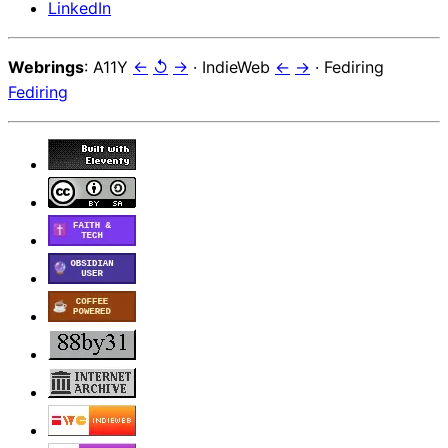
LinkedIn
Webrings
: A11Y
←
↺
→
· IndieWeb
←
→
· Fediring
Fediring