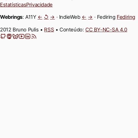
Estatísticas
Privacidade
Webrings
: A11Y
←
↺
→
· IndieWeb
←
→
· Fediring
Fediring
2012 Bruno Pulis •
RSS
• Conteúdo:
CC BY-NC-SA 4.0
GitHub
Mastodon
Bluesky
YouTube
LinkedIn
Feeds