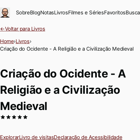
Ir para conteúdo principal
Sobre
Blog
Notas
Livros
Filmes e Séries
Favoritos
Busca
←
Voltar para Livros
Home
›
Livros
›
Criação do Ocidente - A Religião e a Civilização Medieval
Criação do Ocidente - A
Religião e a Civilização
Medieval
Explorar
Livro de visitas
Declaração de Acessibilidade