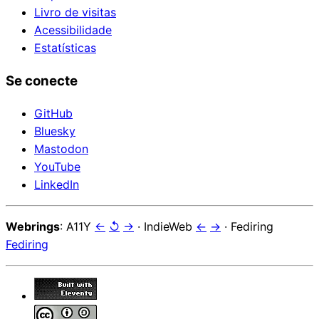
Livro de visitas
Acessibilidade
Estatísticas
Se conecte
GitHub
Bluesky
Mastodon
YouTube
LinkedIn
Webrings
: A11Y
←
↺
→
· IndieWeb
←
→
· Fediring
Fediring