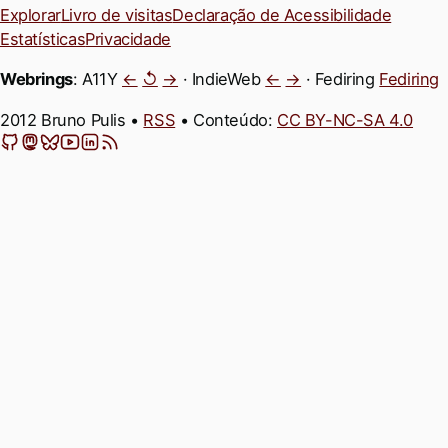
Explorar
Livro de visitas
Declaração de Acessibilidade
Estatísticas
Privacidade
Webrings
: A11Y
←
↺
→
· IndieWeb
←
→
· Fediring
Fediring
2012 Bruno Pulis •
RSS
• Conteúdo:
CC BY-NC-SA 4.0
GitHub
Mastodon
Bluesky
YouTube
LinkedIn
Feeds