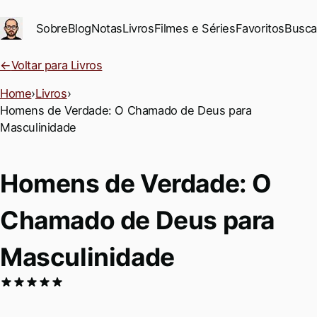
Ir para conteúdo principal
Sobre
Blog
Notas
Livros
Filmes e Séries
Favoritos
Busca
←
Voltar para Livros
Home
›
Livros
›
Homens de Verdade: O Chamado de Deus para
Masculinidade
Homens de Verdade: O
Chamado de Deus para
Masculinidade