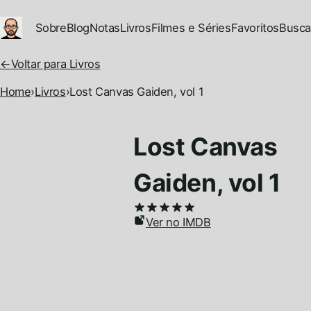
Ir para conteúdo principal
Sobre
Blog
Notas
Livros
Filmes e Séries
Favoritos
Busca
←
Voltar para Livros
Home
›
Livros
›
Lost Canvas Gaiden, vol 1
Lost Canvas
Gaiden, vol 1
Ver no IMDB