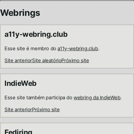
Webrings
a11y-webring.club
Esse site é membro do
a11y-webring.club
.
Site anterior
Site aleatório
Próximo site
IndieWeb
Esse site também participa do
webring da IndieWeb
.
Site anterior
Próximo site
Fediring