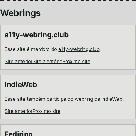
Webrings
a11y-webring.club
Esse site é membro do
a11y-webring.club
.
Site anterior
Site aleatório
Próximo site
IndieWeb
Esse site também participa do
webring da IndieWeb
.
Site anterior
Próximo site
Fediring