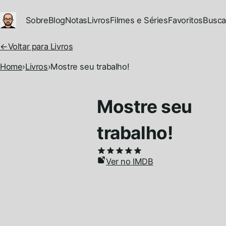
Ir para conteúdo principal
Sobre
Blog
Notas
Livros
Filmes e Séries
Favoritos
Busca
←
Voltar para Livros
Home
›
Livros
›
Mostre seu trabalho!
Mostre seu
trabalho!
Ver no IMDB