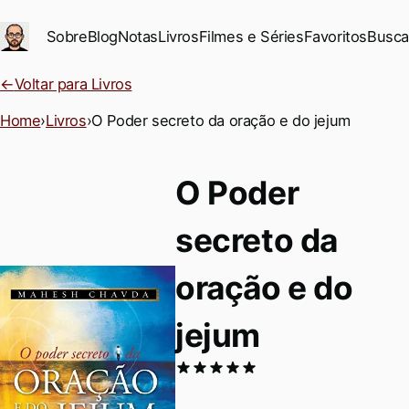
Ir para conteúdo principal
Sobre
Blog
Notas
Livros
Filmes e Séries
Favoritos
Busca
←
Voltar para Livros
Home
›
Livros
›
O Poder secreto da oração e do jejum
O Poder
secreto da
oração e do
jejum