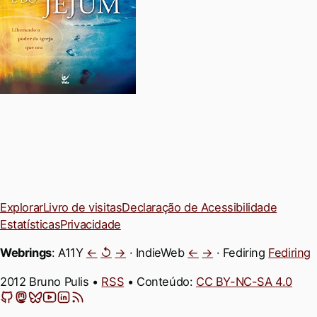
Explorar
Livro de visitas
Declaração de Acessibilidade
Estatísticas
Privacidade
Webrings
: A11Y
←
↺
→
· IndieWeb
←
→
· Fediring
Fediring
2012 Bruno Pulis •
RSS
• Conteúdo:
CC BY-NC-SA 4.0
GitHub
Mastodon
Bluesky
YouTube
LinkedIn
Feeds