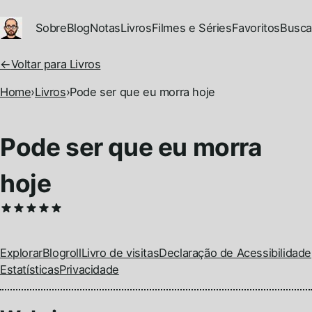
Ir para conteúdo principal
Sobre
Blog
Notas
Livros
Filmes e Séries
Favoritos
Busca
←
Voltar para Livros
Home
›
Livros
›
Pode ser que eu morra hoje
Pode ser que eu morra
hoje
Explorar
Blogroll
Livro de visitas
Declaração de Acessibilidade
Estatísticas
Privacidade