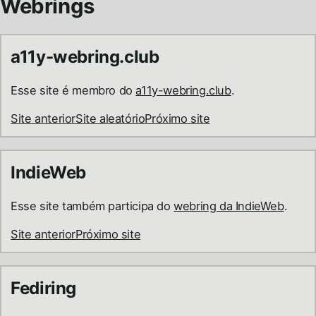
Webrings
a11y-webring.club
Esse site é membro do
a11y-webring.club
.
Site anterior
Site aleatório
Próximo site
IndieWeb
Esse site também participa do
webring da IndieWeb
.
Site anterior
Próximo site
Fediring