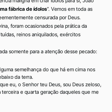
cia maligna em criar ídolos para si, João
a fábrica de ídolos
”. Vemos em toda as
r veementemente censurada por Deus.
vina, foram ocasionados pela prática da
uídas, reinos aniquilados, exércitos
rada somente para a atenção desse pecado:
 alguma semelhança do que há em cima nos
baixo da terra.
rque eu, o Senhor teu Deus, sou Deus zeloso,
é a terceira e quarta geração daqueles que me