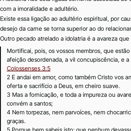
com a imoralidade e adultério.
Existe essa ligação ao adultério espiritual, por 
desejo da carne se torna superior ao do relacio
Outro pecado atrelado a idolatria é a avareza que 
Mortificai, pois, os vossos membros, que estão 
afeição desordenada, a vil concupiscência, e a 
Colossenses 3:5
2 E andai em amor, como também Cristo vos am
oferta e sacrifício a Deus, em cheiro suave.
3 Mas a fornicação, e toda a impureza ou avar
convém a santos;
4 Nem torpezas, nem parvoíces, nem chocarri
graças.
5 Porque bem sabeis isto: que nenhum devass