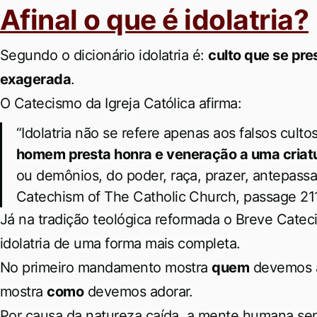
Afinal o que é idolatria?
Segundo o dicionário idolatria é:
culto que se pre
exagerada
.
O Catecismo da Igreja Católica afirma:
“Idolatria não se refere apenas aos falsos cul
homem presta honra e veneração a uma criat
ou demônios, do poder, raça, prazer, antepassad
Catechism of The Catholic Church, passage 21
Já na tradição teológica reformada o Breve Cate
idolatria de uma forma mais completa.
No primeiro mandamento mostra
quem
devemos ad
mostra
como
devemos adorar.
Por causa da natureza caída, a mente humana se