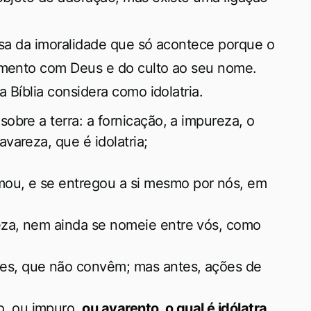
causa da imoralidade que só acontece porque o
namento com Deus e do culto ao seu nome.
a Bíblia considera como idolatria.
sobre a terra: a fornicação, a impureza, o
avareza, que é idolatria;
ou, e se entregou a si mesmo por nós, em
eza, nem ainda se nomeie entre vós, como
ces, que não convêm; mas antes, ações de
o, ou impuro,
ou avarento, o qual é idólatra
,