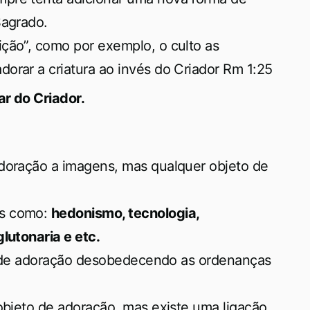
Sagrado.
ção”, como por exemplo, o culto as
orar a criatura ao invés do Criador Rm 1:25
ar do Criador.
adoração a imagens, mas qualquer objeto de
as como:
hedonismo, tecnologia,
lutonaria e etc.
ras de adoração desobedecendo as ordenanças
 objeto de adoração, mas existe uma ligação