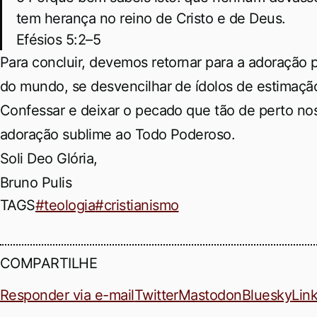
tem herança no reino de Cristo e de Deus.
Efésios 5:2–5
Para concluir, devemos retornar para a adoração 
do mundo, se desvencilhar de ídolos de estimaçã
Confessar e deixar o pecado que tão de perto nos
adoração sublime ao Todo Poderoso.
Soli Deo Glória,
Bruno Pulis
TAGS
#teologia
#cristianismo
COMPARTILHE
Responder via e-mail
Twitter
Mastodon
Bluesky
Lin