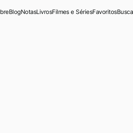
bre
Blog
Notas
Livros
Filmes e Séries
Favoritos
Busca