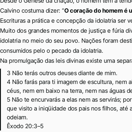
Desde o Gênese da criação, o homem tem a tendên
Calvino costuma dizer: “
O coração do homem é um
Escrituras a prática e concepção da idolatria se
Muito dos grandes momentos de justiça e fúria di
idolatria no meio do seu povo. Nações foram destit
consumidos pelo o pecado da idolatria.
Na promulgação das leis divinas existe uma sepa
3 Não terás outros deuses diante de mim.
4 Não farás para ti imagem de escultura, nem
céus, nem em baixo na terra, nem nas águas de
5 Não te encurvarás a elas nem as servirás; po
que visito a iniqüidade dos pais nos filhos, at
odeiam.
Êxodo 20:3–5