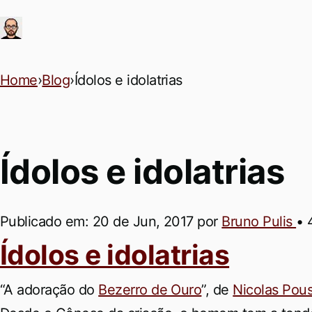
Ir para conteúdo principal
Home
›
Blog
›
Ídolos e idolatrias
Ídolos e idolatrias
Publicado em:
20 de Jun, 2017
por
Bruno Pulis
•
Permalink
Ídolos e idolatrias
“A adoração do
Bezerro de Ouro
”, de
Nicolas Pous