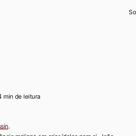
So
4 min de leitura
sin
.