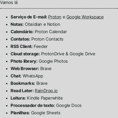
Vamos lá
Serviço de E-mail:
Proton
e
Google Workspace
Notas:
Obsidian e Notion
Calendário:
Proton Calendar
Contatos:
Proton Contacts
RSS Client:
Feeder
Cloud storage:
ProtonDrive & Google Drive
Photo library:
Google Photos
Web Browser:
Brave
Chat:
WhatsApp
Bookmarks:
Brave
Read Later:
RainDrop.io
Leitura:
Kindle Paperwhite
Processador de texto:
Google Docs
Planilhas:
Google Sheets