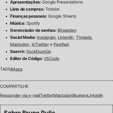
Apresentações:
Google Presentations
Lista de compras:
Todoist
Finanças pessoais:
Google Sheets
Música:
Spotify
Gerenciador de senhas:
Bitwarden
Social Media:
Instagram
,
LinkedIn
,
Threads
,
Mastodon
,
X/Twitter
e
Pixelfed
.
Search:
DuckDuckGo
Editor de Código:
VSCode
TAGS
#Apps
COMPARTILHE
Responder via e-mail
Twitter
Mastodon
Bluesky
LinkedIn
Sobre Bruno Pulis