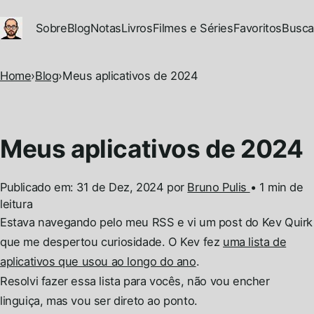
Ir para conteúdo principal
Sobre
Blog
Notas
Livros
Filmes e Séries
Favoritos
Busca
Home
›
Blog
›
Meus aplicativos de 2024
Meus aplicativos de 2024
Publicado em:
31 de Dez, 2024
por
Bruno Pulis
•
1 min de
leitura
Permalink
Estava navegando pelo meu RSS e vi um post do Kev Quirk
que me despertou curiosidade. O Kev fez
uma lista de
aplicativos que usou ao longo do ano
.
Resolvi fazer essa lista para vocês, não vou encher
linguiça, mas vou ser direto ao ponto.