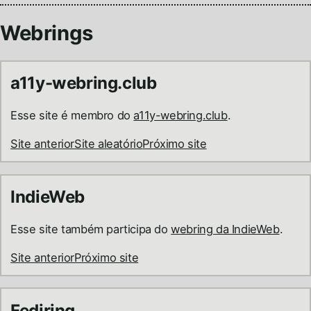
Webrings
a11y-webring.club
Esse site é membro do
a11y-webring.club
.
Site anterior
Site aleatório
Próximo site
IndieWeb
Esse site também participa do
webring da IndieWeb
.
Site anterior
Próximo site
Fediring