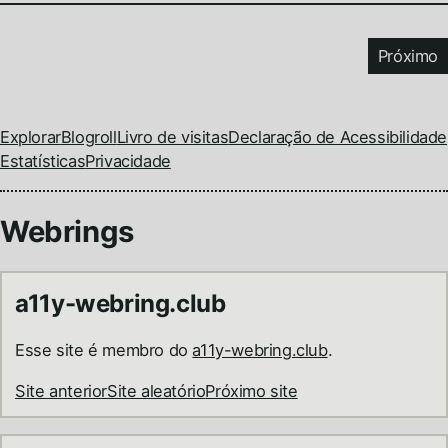
Próximo
Explorar
Blogroll
Livro de visitas
Declaração de Acessibilidade
Estatísticas
Privacidade
Webrings
a11y-webring.club
Esse site é membro do
a11y-webring.club
.
Site anterior
Site aleatório
Próximo site