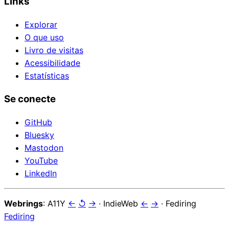
Links
Explorar
O que uso
Livro de visitas
Acessibilidade
Estatísticas
Se conecte
GitHub
Bluesky
Mastodon
YouTube
LinkedIn
Webrings
: A11Y
←
↺
→
· IndieWeb
←
→
· Fediring
Fediring