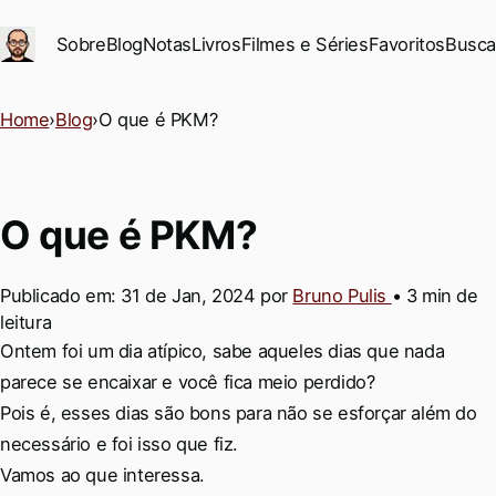
Ir para conteúdo principal
Sobre
Blog
Notas
Livros
Filmes e Séries
Favoritos
Busca
Home
›
Blog
›
O que é PKM?
O que é PKM?
Publicado em:
31 de Jan, 2024
por
Bruno Pulis
•
3 min de
leitura
Permalink
Ontem foi um dia atípico, sabe aqueles dias que nada
parece se encaixar e você fica meio perdido?
Pois é, esses dias são bons para não se esforçar além do
necessário e foi isso que fiz.
Vamos ao que interessa.