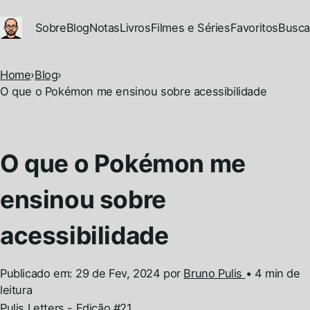
Ir para conteúdo principal
Sobre
Blog
Notas
Livros
Filmes e Séries
Favoritos
Busca
Home
›
Blog
›
O que o Pokémon me ensinou sobre acessibilidade
O que o Pokémon me
ensinou sobre
acessibilidade
Publicado em:
29 de Fev, 2024
por
Bruno Pulis
•
4 min de
leitura
Permalink
Pulis Letters - Edição #21