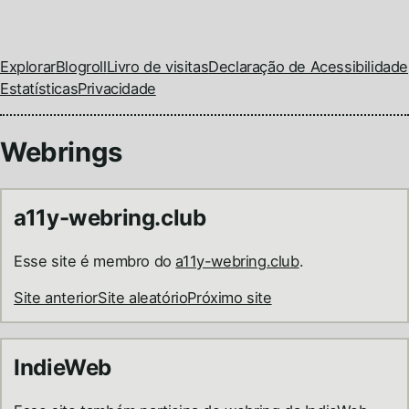
Explorar
Blogroll
Livro de visitas
Declaração de Acessibilidade
Estatísticas
Privacidade
Webrings
a11y-webring.club
Esse site é membro do
a11y-webring.club
.
Site anterior
Site aleatório
Próximo site
IndieWeb