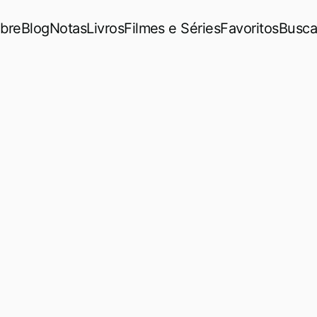
bre
Blog
Notas
Livros
Filmes e Séries
Favoritos
Busca