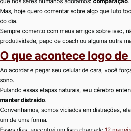
que nós seres humanos adoramos:
comparação
.
Mas, hoje quero comentar sobre algo que luto todo
do dia.
Sempre comento com meus amigos sobre isso, nã
produtividade, papo de coach ou alguma outra ma
O que acontece logo d
Ao acordar e pegar seu celular de cara, você forç
sono.
Pulando essas etapas naturais, seu cérebro ente
manter distraído
.
Convenhamos, somos viciados em distrações, ela
um de uma forma.
Esses dias, encontrei um livro chamado
12 maneir