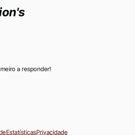
on's
meiro a responder!
ade
Estatísticas
Privacidade