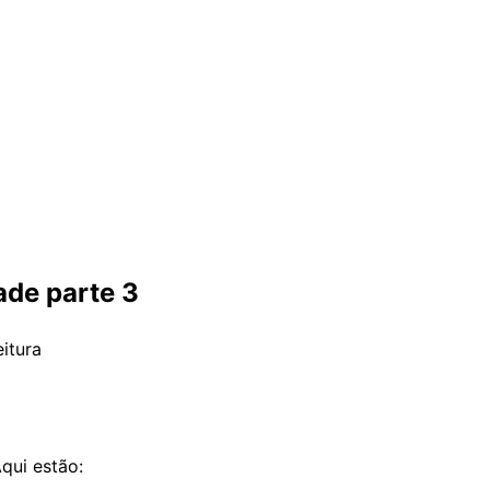
ade parte 3
eitura
qui estão: