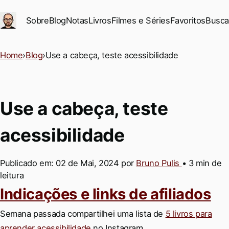
Ir para conteúdo principal
Sobre
Blog
Notas
Livros
Filmes e Séries
Favoritos
Busca
Home
›
Blog
›
Use a cabeça, teste acessibilidade
Use a cabeça, teste
acessibilidade
Publicado em:
02 de Mai, 2024
por
Bruno Pulis
•
3 min de
leitura
Permalink
Indicações e links de afiliados
Semana passada compartilhei uma lista de
5 livros para
aprender acessibilidade
no Instagram.