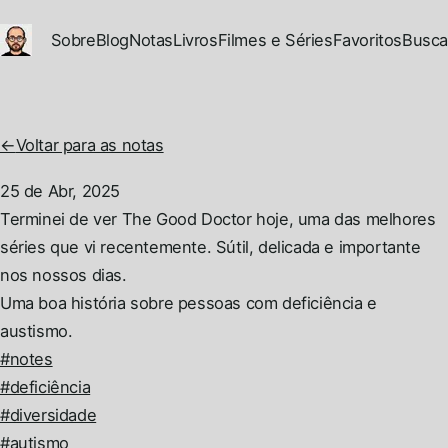
Ir para conteúdo principal
Sobre
Blog
Notas
Livros
Filmes e Séries
Favoritos
Busca
←
Voltar para as notas
25 de Abr, 2025
Permalink
Terminei de ver The Good Doctor hoje, uma das melhores
séries que vi recentemente. Sútil, delicada e importante
nos nossos dias.
Uma boa história sobre pessoas com deficiência e
austismo.
#notes
#deficiência
#diversidade
#autismo