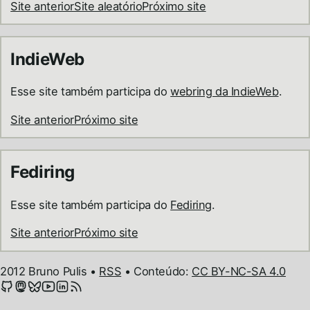
Site anterior
Site aleatório
Próximo site
IndieWeb
Esse site também participa do
webring da IndieWeb
.
Site anterior
Próximo site
Fediring
Esse site também participa do
Fediring
.
Site anterior
Próximo site
2012 Bruno Pulis •
RSS
• Conteúdo:
CC BY-NC-SA 4.0
GitHub
Mastodon
Bluesky
YouTube
LinkedIn
Feeds