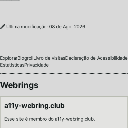
🖋️
Última modificação: 08 de Ago, 2026
Permalink
https://brunopulis.com/notes/2025-04-25/
Bruno Pulis
Explorar
Blogroll
Livro de visitas
Declaração de Acessibilidade
Estatísticas
Privacidade
Webrings
a11y-webring.club
Esse site é membro do
a11y-webring.club
.