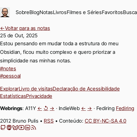
Ir para conteúdo principal
Sobre
Blog
Notas
Livros
Filmes e Séries
Favoritos
Busca
←
Voltar para as notas
25 de Out, 2025
Permalink
Estou pensando em mudar toda a estrutura do meu
Obsidian, ficou muito complexo e quero priorizar a
simplicidade nas minhas notas.
#notes
#pessoal
Explorar
Livro de visitas
Declaração de Acessibilidade
Estatísticas
Privacidade
Webrings
: A11Y
←
↺
→
· IndieWeb
←
→
· Fediring
Fediring
2012 Bruno Pulis •
RSS
• Conteúdo:
CC BY-NC-SA 4.0
GitHub
Mastodon
Bluesky
YouTube
LinkedIn
Feeds