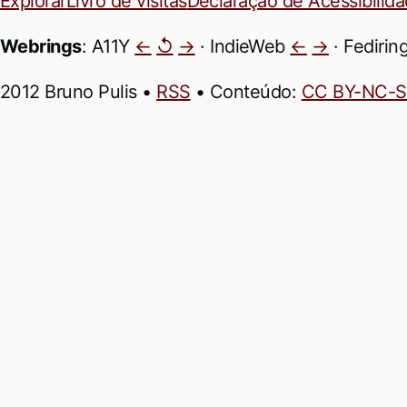
Explorar
Livro de visitas
Declaração de Acessibilid
Webrings
: A11Y
←
↺
→
· IndieWeb
←
→
· Fedirin
2012 Bruno Pulis •
RSS
• Conteúdo:
CC BY-NC-S