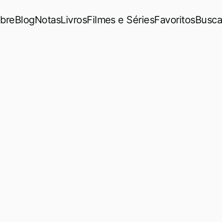
bre
Blog
Notas
Livros
Filmes e Séries
Favoritos
Busca