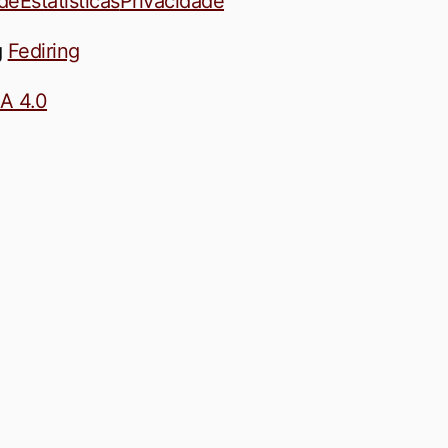
ade
Estatísticas
Privacidade
g
Fediring
A 4.0