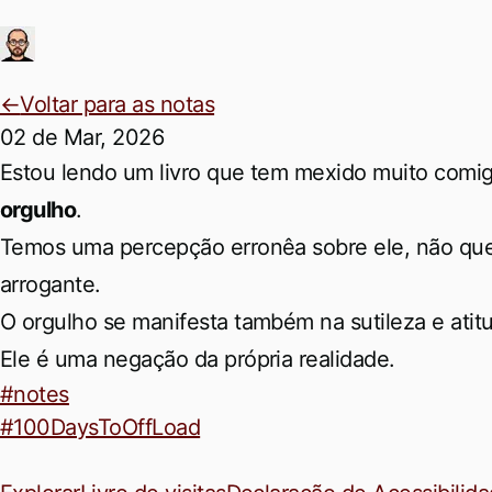
Ir para conteúdo principal
←
Voltar para as notas
02 de Mar, 2026
Permalink
Estou lendo um livro que tem mexido muito comi
orgulho
.
Temos uma percepção erronêa sobre ele, não que
arrogante.
O orgulho se manifesta também na sutileza e ati
Ele é uma negação da própria realidade.
#notes
#100DaysToOffLoad