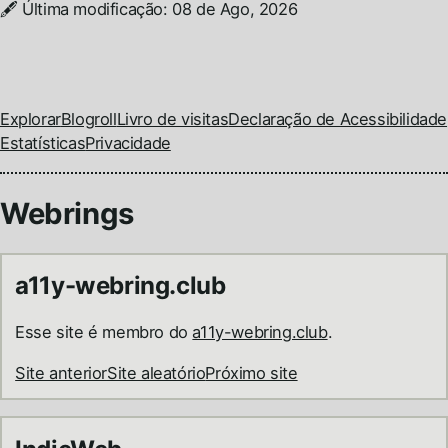
🖋️
Última modificação: 08 de Ago, 2026
Permalink
https://brunopulis.com/notes/2026-03-22/
Bruno Pulis
Explorar
Blogroll
Livro de visitas
Declaração de Acessibilidade
Estatísticas
Privacidade
Webrings
a11y-webring.club
Esse site é membro do
a11y-webring.club
.
Site anterior
Site aleatório
Próximo site