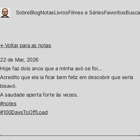
Ir para conteúdo principal
Sobre
Blog
Notas
Livros
Filmes e Séries
Favoritos
Busca
←
Voltar para as notas
22 de Mar, 2026
Permalink
Hoje faz dois anos que a minha avó se foi…
Acredito que ela ia ficar bem feliz em descobrir que seria
bisavó.
A saudade aperta forte às vezes.
#notes
#100DaysToOffLoad