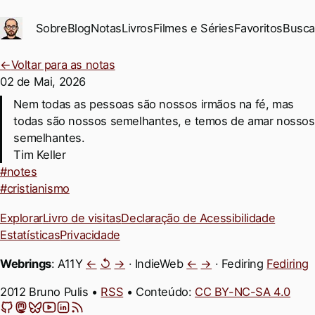
Ir para conteúdo principal
Sobre
Blog
Notas
Livros
Filmes e Séries
Favoritos
Busca
←
Voltar para as notas
02 de Mai, 2026
Permalink
Nem todas as pessoas são nossos irmãos na fé, mas
todas são nossos semelhantes, e temos de amar nossos
semelhantes.
Tim Keller
#notes
#cristianismo
Explorar
Livro de visitas
Declaração de Acessibilidade
Estatísticas
Privacidade
Webrings
: A11Y
←
↺
→
· IndieWeb
←
→
· Fediring
Fediring
2012 Bruno Pulis •
RSS
• Conteúdo:
CC BY-NC-SA 4.0
GitHub
Mastodon
Bluesky
YouTube
LinkedIn
Feeds