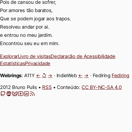
Pois de cansou de sofrer,
Por amores tão baratos,
Que se podem jogar aos trapos.
Resolveu andar por ai.
e entrou no meu jardim.
Encontrou seu eu em mim.
Explorar
Livro de visitas
Declaração de Acessibilidade
Estatísticas
Privacidade
Webrings
: A11Y
←
↺
→
· IndieWeb
←
→
· Fediring
Fediring
2012 Bruno Pulis •
RSS
• Conteúdo:
CC BY-NC-SA 4.0
GitHub
Mastodon
Bluesky
YouTube
LinkedIn
Feeds