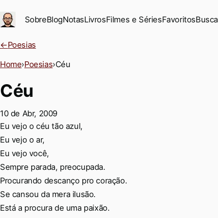
Ir para conteúdo principal
Sobre
Blog
Notas
Livros
Filmes e Séries
Favoritos
Busca
←
Poesias
Home
›
Poesias
›
Céu
Céu
10 de Abr, 2009
Permalink
Eu vejo o céu tão azul,
Eu vejo o ar,
Eu vejo você,
Sempre parada, preocupada.
Procurando descanço pro coração.
Se cansou da mera ilusão.
Está a procura de uma paixão.