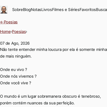
Ir para conteúdo principal
Sobre
Blog
Notas
Livros
Filmes e Séries
Favoritos
Busca
←
Poesias
Home
›
Poesias
›
07 de Ago, 2026
Permalink
Não tente entender minha loucura por ela é somente minha
de mais ninguém.
Onde eu vivo ?
Onde nós vivemos ?
Onde você vive ?
O mundo é um lugar sobremanera obscuro é tenebroso,
porém contém nuances da sua perfeição.