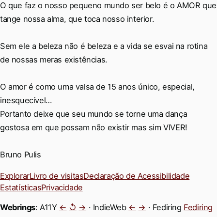
O que faz o nosso pequeno mundo ser belo é o AMOR que
tange nossa alma, que toca nosso interior.
Sem ele a beleza não é beleza e a vida se esvai na rotina
de nossas meras existências.
O amor é como uma valsa de 15 anos único, especial,
inesquecível…
Portanto deixe que seu mundo se torne uma dança
gostosa em que possam não existir mas sim VIVER!
Bruno Pulis
Explorar
Livro de visitas
Declaração de Acessibilidade
Estatísticas
Privacidade
Webrings
: A11Y
←
↺
→
· IndieWeb
←
→
· Fediring
Fediring