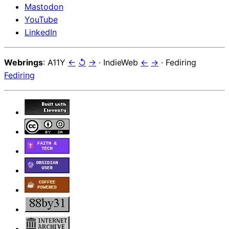
Mastodon
YouTube
LinkedIn
Webrings
: A11Y
←
↺
→
· IndieWeb
←
→
· Fediring
Fediring