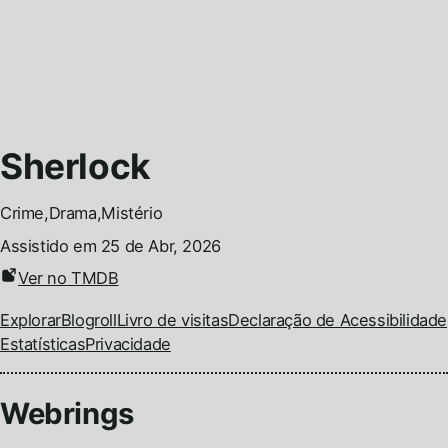
Sherlock
C
r
i
m
e
,
D
r
a
m
a
,
M
i
s
t
é
r
i
o
Assistido em
25 de Abr, 2026
Ver no TMDB
Permalink
Explorar
Blogroll
Livro de visitas
Declaração de Acessibilidade
Estatísticas
Privacidade
Webrings