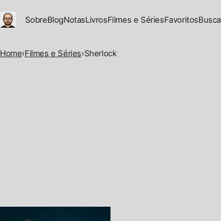
Ir para conteúdo principal
Sobre
Blog
Notas
Livros
Filmes e Séries
Favoritos
Busca
Home
›
Filmes e Séries
›
Sherlock