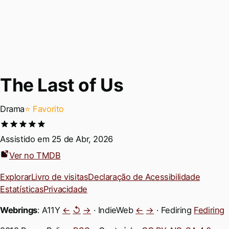
The Last of Us
D
r
a
m
a
⭐ Favorito
Assistido em
25 de Abr, 2026
Ver no TMDB
Permalink
Explorar
Livro de visitas
Declaração de Acessibilidade
Estatísticas
Privacidade
Webrings
: A11Y
←
↺
→
· IndieWeb
←
→
· Fediring
Fediring