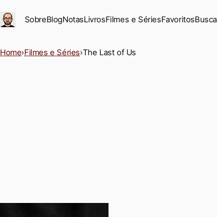
Ir para conteúdo principal
Sobre
Blog
Notas
Livros
Filmes e Séries
Favoritos
Busca
Home
›
Filmes e Séries
›
The Last of Us