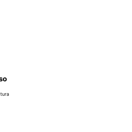
so
itura