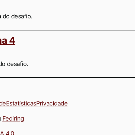
 do desafio.
na 4
do desafio.
ade
Estatísticas
Privacidade
g
Fediring
A 4.0