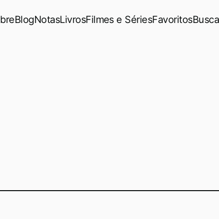
bre
Blog
Notas
Livros
Filmes e Séries
Favoritos
Busca