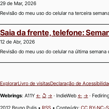
29 de Mar, 2026
Revisão do meu uso do celular na terceira semana
Saia da frente, telefone: Sema
12 de Abr, 2026
Revisão do meu uso do celular na última semana 
Explorar
Livro de visitas
Declaração de Acessibilid
Webrings
: A11Y
←
↺
→
· IndieWeb
←
→
· Fedirin
2012 Bruno Pulis •
RSS
• Conteúdo:
CC BY-NC-S