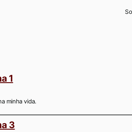
So
na 1
a minha vida.
na 3